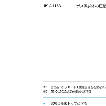
JIS A 1163
ボス供試体の圧
※1：
全国生コンクリート工業組合連合会認定項
※2：
JIS Q 17025認定(登録)試験項目
試験場検索トップに戻る