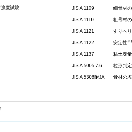
縮強度試験
JIS A 1109
細骨材の
JIS A 1110
粗骨材の
JIS A 1121
すりへり
※
JIS A 1122
安定性
JIS A 1137
粘土塊量
JIS A 5005 7.6
粒形判定
JIS A 5308附JA
骨材の塩
目