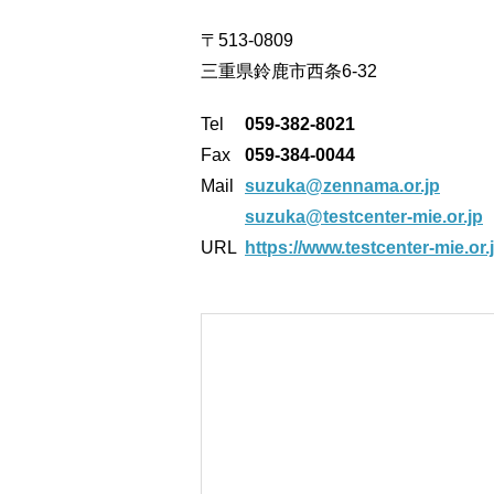
〒513-0809
三重県鈴鹿市西条6-32
Tel
059-382-8021
Fax
059-384-0044
Mail
suzuka@zennama.or.jp
suzuka@testcenter-mie.or.jp
URL
https://www.testcenter-mie.or.