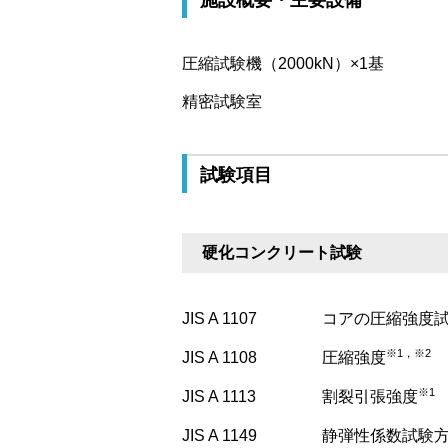
施設概要・主要設備
圧縮試験機（2000kN）×1基
精密試験室
試験項目
硬化コンクリート試験
JIS A 1107
コアの圧縮強度
※1，※2
JIS A 1108
圧縮強度
※1
JIS A 1113
割裂引張強度
JIS A 1149
静弾性係数試験