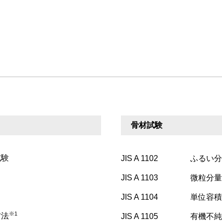
骨材試験
試験
JIS A 1102
ふるい分
JIS A 1103
微粒分量
JIS A 1104
単位容積
※1
方法
JIS A 1105
有機不純