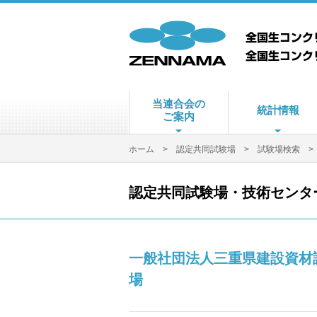
当連合会の
統計情報
ご案内
ホーム
>
認定共同試験場
>
試験場検索
> 
認定共同試験場・技術センタ
一般社団法人三重県建設資材
場