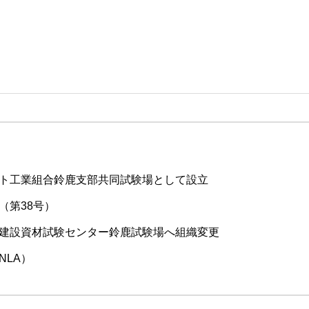
ト工業組合鈴鹿支部共同試験場として設立
（第38号）
建設資材試験センター鈴鹿試験場へ組織変更
JNLA）