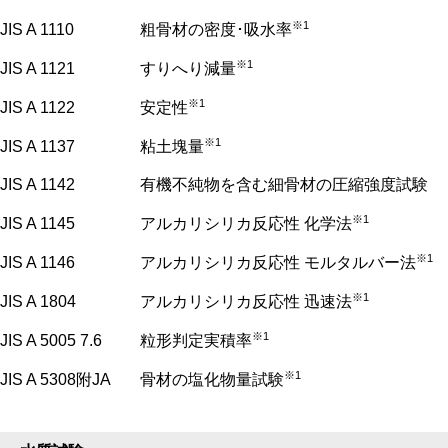
※1
JIS A 1110
粗骨材の密度･吸水率
※1
JIS A 1121
すりへり減量
※1
JIS A 1122
安定性
※1
JIS A 1137
粘土塊量
JIS A 1142
有機不純物を含む細骨材の圧縮強度試験
※1
JIS A 1145
アルカリシリカ反応性 化学法
※1
JIS A 1146
アルカリシリカ反応性 モルタルバー法
※1
JIS A 1804
アルカリシリカ反応性 迅速法
※1
JIS A 5005 7.6
粒形判定実積率
※1
JIS A 5308附JA
骨材の塩化物量試験