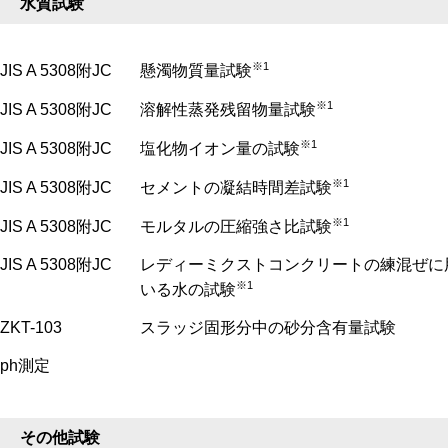
水質試験
※1
JIS A 5308附JC
懸濁物質量試験
※1
JIS A 5308附JC
溶解性蒸発残留物量試験
※1
JIS A 5308附JC
塩化物イオン量の試験
※1
JIS A 5308附JC
セメントの凝結時間差試験
※1
JIS A 5308附JC
モルタルの圧縮強さ比試験
JIS A 5308附JC
レディーミクストコンクリートの練混ぜに
※1
いる水の試験
ZKT-103
スラッジ固形分中の砂分含有量試験
ph測定
その他試験