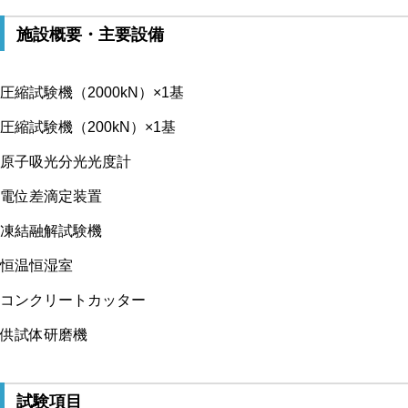
施設概要・主要設備
圧縮試験機（2000kN）×1基
圧縮試験機（200kN）×1基
原子吸光分光光度計
電位差滴定装置
凍結融解試験機
恒温恒湿室
コンクリートカッター
供試体研磨機
試験項目