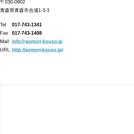
〒030-0902
青森県青森市合浦1-3-3
Tel
017-743-1341
Fax
017-743-1408
Mail
info@aomori-kouso.jp
URL
http://aomori-kouso.jp/