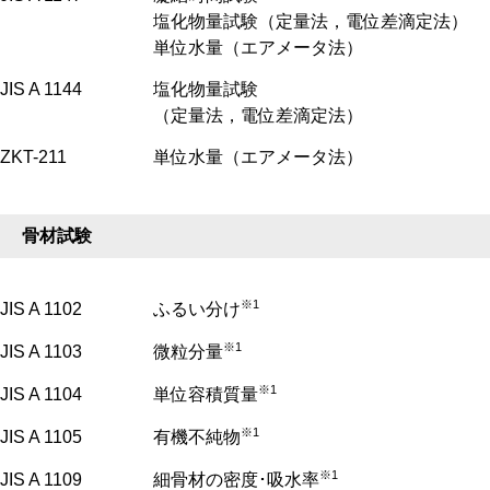
塩化物量試験（定量法，電位差滴定法）
単位水量（エアメータ法）
JIS A 1144
塩化物量試験
（定量法，電位差滴定法）
ZKT-211
単位水量（エアメータ法）
骨材試験
※1
JIS A 1102
ふるい分け
※1
JIS A 1103
微粒分量
※1
JIS A 1104
単位容積質量
※1
JIS A 1105
有機不純物
※1
JIS A 1109
細骨材の密度･吸水率