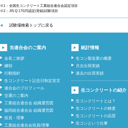
※1：
全国生コンクリート工業組合連合会認定項目
※2：
JIS Q 17025認定(登録)試験項目
試験場検索トップに戻る
当連合会のご案内
統計情報
会長ご挨拶
生コン製造業の概要
綱領
月次出荷実績
行動指針
過去の出荷実績
生コンクリート記念日制定宣言
連合会のプロフィール
生コンクリートの紹介
交通のご案内
生コンクリートとは？
工業組合連合会 組織運営図
生コンクリートの検査
協同組合連合会 組織運営図
生コンクリートの品質
役員・理事
生コンという仕事
工業組合連合会役員/理事