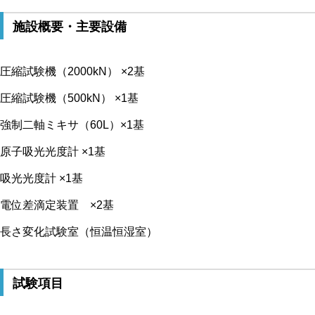
施設概要・主要設備
圧縮試験機（2000kN） ×2基
圧縮試験機（500kN） ×1基
強制二軸ミキサ（60L）×1基
原子吸光光度計 ×1基
吸光光度計 ×1基
電位差滴定装置 ×2基
長さ変化試験室（恒温恒湿室）
試験項目