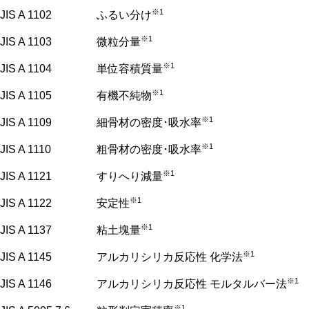
※1
JIS A 1102
ふるい分け
※1
JIS A 1103
微粒分量
※1
JIS A 1104
単位容積質量
※1
JIS A 1105
有機不純物
※1
JIS A 1109
細骨材の密度･吸水率
※1
JIS A 1110
粗骨材の密度･吸水率
※1
JIS A 1121
すりへり減量
※1
JIS A 1122
安定性
※1
JIS A 1137
粘土塊量
※1
JIS A 1145
アルカリシリカ反応性 化学法
※1
JIS A 1146
アルカリシリカ反応性 モルタルバー法
※1