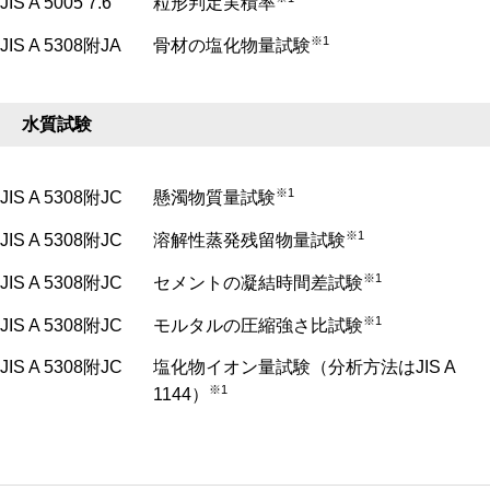
JIS A 5005 7.6
粒形判定実積率
※1
JIS A 5308附JA
骨材の塩化物量試験
水質試験
※1
JIS A 5308附JC
懸濁物質量試験
※1
JIS A 5308附JC
溶解性蒸発残留物量試験
※1
JIS A 5308附JC
セメントの凝結時間差試験
※1
JIS A 5308附JC
モルタルの圧縮強さ比試験
JIS A 5308附JC
塩化物イオン量試験（分析方法はJIS A
※1
1144）