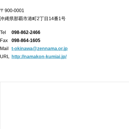
〒900-0001
沖縄県那覇市港町2丁目14番1号
Tel
098-862-2466
Fax
098-864-1605
Mail
t-okinawa@zennama.or.jp
URL
http://namakon-kumiai.jp/