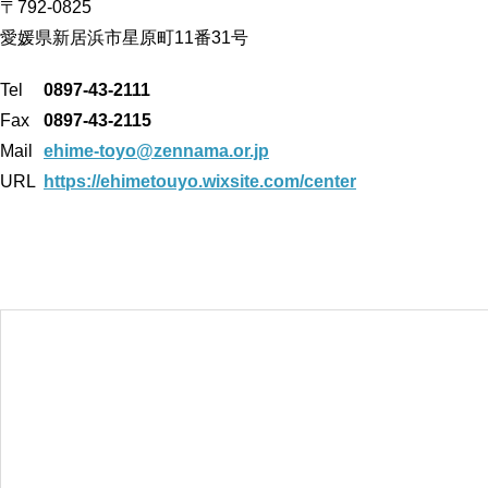
〒792-0825
愛媛県新居浜市星原町11番31号
Tel
0897-43-2111
Fax
0897-43-2115
Mail
ehime-toyo@zennama.or.jp
URL
https://ehimetouyo.wixsite.com/center