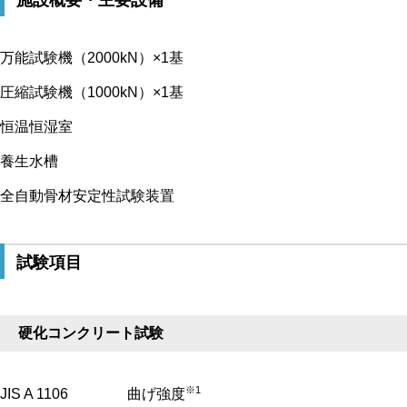
施設概要・主要設備
万能試験機（2000kN）×1基
圧縮試験機（1000kN）×1基
恒温恒湿室
養生水槽
全自動骨材安定性試験装置
試験項目
硬化コンクリート試験
※1
JIS A 1106
曲げ強度