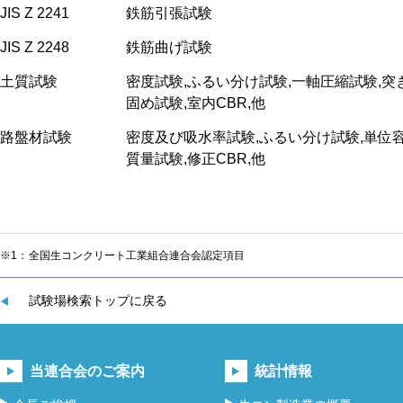
JIS Z 2241
鉄筋引張試験
JIS Z 2248
鉄筋曲げ試験
土質試験
密度試験,ふるい分け試験,一軸圧縮試験,突
固め試験,室内CBR,他
路盤材試験
密度及び吸水率試験,ふるい分け試験,単位
質量試験,修正CBR,他
※1：
全国生コンクリート工業組合連合会認定項目
試験場検索トップに戻る
当連合会のご案内
統計情報