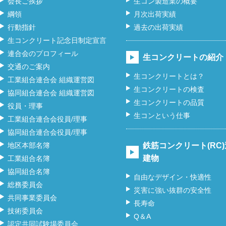
会長ご挨拶
生コン製造業の概要
綱領
月次出荷実績
行動指針
過去の出荷実績
生コンクリート記念日制定宣言
連合会のプロフィール
生コンクリートの紹介
交通のご案内
生コンクリートとは？
工業組合連合会 組織運営図
生コンクリートの検査
協同組合連合会 組織運営図
生コンクリートの品質
役員・理事
生コンという仕事
工業組合連合会役員/理事
協同組合連合会役員/理事
地区本部名簿
鉄筋コンクリート(RC
建物
工業組合名簿
協同組合名簿
自由なデザイン・快適性
総務委員会
災害に強い抜群の安全性
共同事業委員会
長寿命
技術委員会
Q＆A
認定共同試験場委員会