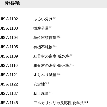
骨材試験
※1
JIS A 1102
ふるい分け
※1
JIS A 1103
微粒分量
※1
JIS A 1104
単位容積質量
※1
JIS A 1105
有機不純物
※1
JIS A 1109
細骨材の密度･吸水率
※1
JIS A 1110
粗骨材の密度･吸水率
※1
JIS A 1121
すりへり減量
※1
JIS A 1122
安定性
※1
JIS A 1137
粘土塊量
※1
JIS A 1145
アルカリシリカ反応性 化学法