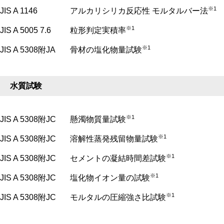
※1
JIS A 1146
アルカリシリカ反応性 モルタルバー法
※1
JIS A 5005 7.6
粒形判定実積率
※1
JIS A 5308附JA
骨材の塩化物量試験
水質試験
※1
JIS A 5308附JC
懸濁物質量試験
※1
JIS A 5308附JC
溶解性蒸発残留物量試験
※1
JIS A 5308附JC
セメントの凝結時間差試験
※1
JIS A 5308附JC
塩化物イオン量の試験
※1
JIS A 5308附JC
モルタルの圧縮強さ比試験