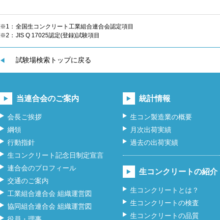
※1：
全国生コンクリート工業組合連合会認定項目
※2：
JIS Q 17025認定(登録)試験項目
試験場検索トップに戻る
当連合会のご案内
統計情報
会長ご挨拶
生コン製造業の概要
綱領
月次出荷実績
行動指針
過去の出荷実績
生コンクリート記念日制定宣言
連合会のプロフィール
生コンクリートの紹介
交通のご案内
生コンクリートとは？
工業組合連合会 組織運営図
生コンクリートの検査
協同組合連合会 組織運営図
生コンクリートの品質
役員・理事