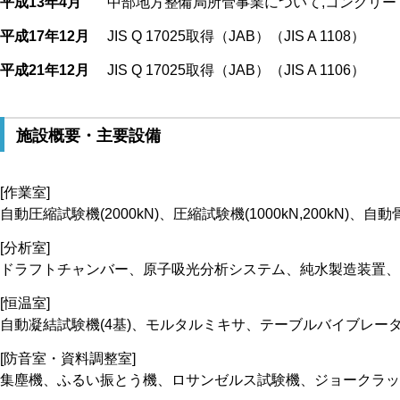
平成13年4月
中部地方整備局所管事業について,コンクリ
平成17年12月
JIS Q 17025取得（JAB）（JIS A 1108）
平成21年12月
JIS Q 17025取得（JAB）（JIS A 1106）
施設概要・主要設備
[作業室]
自動圧縮試験機(2000kN)、圧縮試験機(1000kN,200k
[分析室]
ドラフトチャンバー、原子吸光分析システム、純水製造装置、
[恒温室]
自動凝結試験機(4基)、モルタルミキサ、テーブルバイブレ
[防音室・資料調整室]
集塵機、ふるい振とう機、ロサンゼルス試験機、ジョークラ