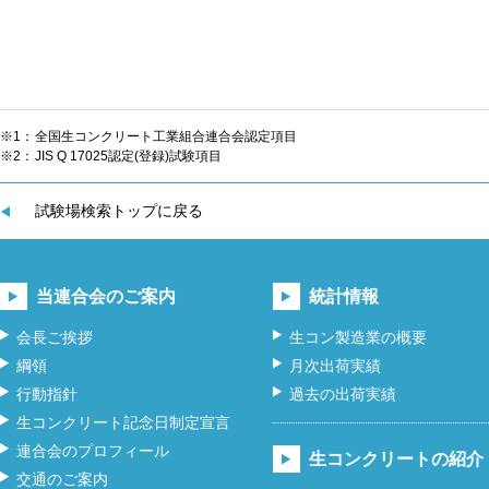
※1：
全国生コンクリート工業組合連合会認定項目
※2：
JIS Q 17025認定(登録)試験項目
試験場検索トップに戻る
当連合会のご案内
統計情報
会長ご挨拶
生コン製造業の概要
綱領
月次出荷実績
行動指針
過去の出荷実績
生コンクリート記念日制定宣言
連合会のプロフィール
生コンクリートの紹介
交通のご案内