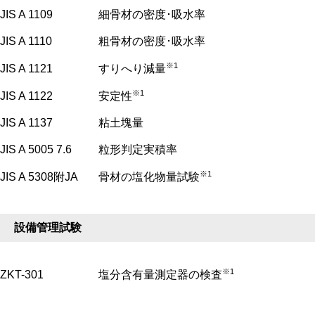
JIS A 1109
細骨材の密度･吸水率
JIS A 1110
粗骨材の密度･吸水率
※1
JIS A 1121
すりへり減量
※1
JIS A 1122
安定性
JIS A 1137
粘土塊量
JIS A 5005 7.6
粒形判定実積率
※1
JIS A 5308附JA
骨材の塩化物量試験
設備管理試験
※1
ZKT-301
塩分含有量測定器の検査