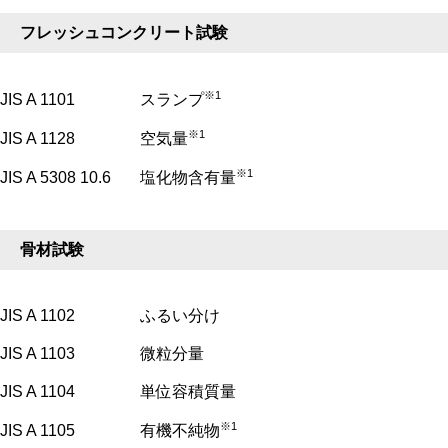
フレッシュコンクリート試験
※1
JIS A 1101
スランプ
※1
JIS A 1128
空気量
※1
JIS A 5308 10.6
塩化物含有量
骨材試験
JIS A 1102
ふるい分け
JIS A 1103
微粒分量
JIS A 1104
単位容積質量
※1
JIS A 1105
有機不純物